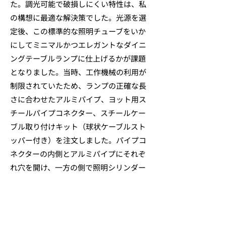
た。調光可能で破損しにくい特性は、私
の構想に最適な解決策でした。光源を選
定後、この標準的な照明チューブをいか
にしてミニマルかつエレガントなダイニ
ングテーブルランプに仕上げるかが課題
となりました。当時、工作機械の利用が
制限されていたため、ランプの正確な長
さに合わせたアルミパイプ、ヨット用ス
チールパイプコネクター、スチールケー
ブル取り付けキット（球状ケーブルスト
ッパー付き）を注文しました。パイプコ
ネクターの内側とアルミパイプにそれぞ
れ穴を開け、一方の側で照明シリンダー
をアルミパイプに取り付けました。反対
側には異なる素材を使用し、中国式幸運
結びの革紐で平行に保持する構造としま
した。残る作業は、天井への取り付け用